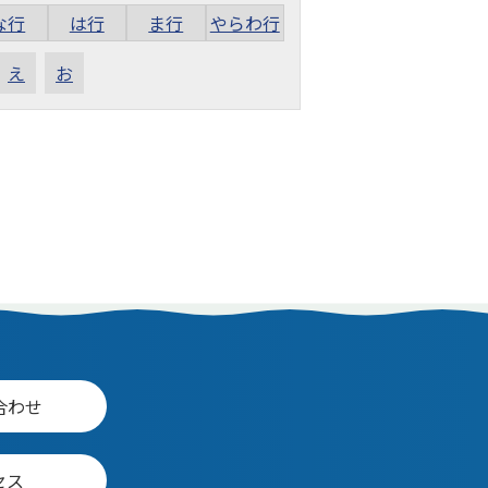
な行
は行
ま行
やらわ行
え
お
合わせ
セス