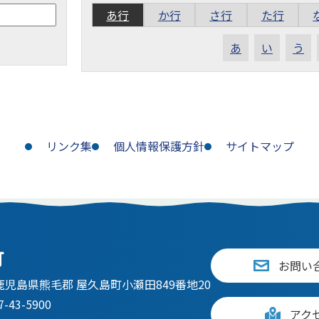
あ行
か行
さ行
た行
あ
い
う
リンク集
個人情報保護方針
サイトマップ
町
お問い
92 鹿児島県熊毛郡 屋久島町小瀬田849番地20
-43-5900
アク