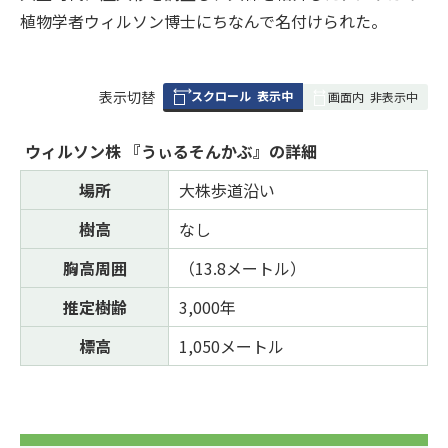
植物学者ウィルソン博士にちなんで名付けられた。
スクロール
表示中
表
表示切替
画面内
非表示中
組
み
ウィルソン株 『うぃるそんかぶ』の詳細
の
場所
大株歩道沿い
樹高
なし
胸高周囲
（13.8メートル）
推定樹齢
3,000年
標高
1,050メートル