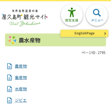
農水産物
ページID :
2795
農産物
畜産物
水産物
ジビエ